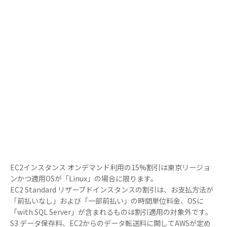
Go
初期費用・手数料
無料
無料の特典
日本円建て・請求書払い、AWS技
日本円
術サポート、
クラウド保険、管理ポータルなど
クラウ
EC2インスタンス オンデマンド利用の15%割引は東京リージョ
ンかつ適用OSが「Linux」の場合に限ります。
EC2 Standard リザーブドインスタンスの割引は、お支払方法が
「前払いなし」および「一部前払い」の時間単位料金、OSに
「with SQL Server」が含まれるものは割引適用の対象外です。
S3 データ保存料、EC2からのデータ転送料に関してAWSが定め