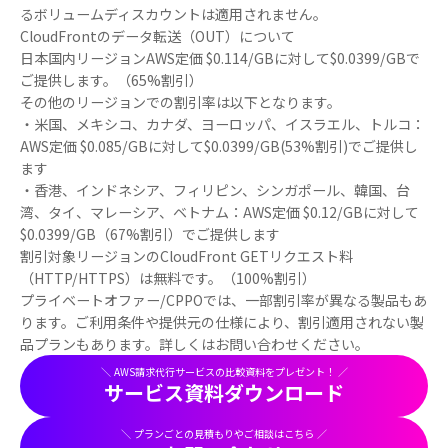
るボリュームディスカウントは適用されません。
CloudFrontのデータ転送（OUT）について
日本国内リージョンAWS定価 $0.114/GBに対して$0.0399/GBで
ご提供します。（65%割引）
その他のリージョンでの割引率は以下となります。
・米国、メキシコ、カナダ、ヨーロッパ、イスラエル、トルコ：
AWS定価 $0.085/GBに対して$0.0399/GB(53%割引)でご提供し
ます
・香港、インドネシア、フィリピン、シンガポール、韓国、台
湾、タイ、マレーシア、ベトナム：AWS定価 $0.12/GBに対して
$0.0399/GB（67%割引）でご提供します
割引対象リージョンのCloudFront GETリクエスト料
（HTTP/HTTPS）は無料です。（100%割引）
プライベートオファー/CPPOでは、一部割引率が異なる製品もあ
ります。ご利用条件や提供元の仕様により、割引適用されない製
品プランもあります。詳しくはお問い合わせください。
＼ AWS請求代行サービスの比較資料をプレゼント！ ／
サービス資料ダウンロード
＼ プランごとの見積もりやご相談はこちら ／