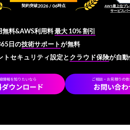
2026 / 06
契約突破
時点
AWS最上位プ
サービスパ
用無料&AWS利用料
最大 10% 割引
365日の
技術サポート
が無料
ントセキュリティ設定と
クラウド保険
が自動
細情報を知りたいなら
ご相談・お見積りの依
料ダウンロード
お問い合わ