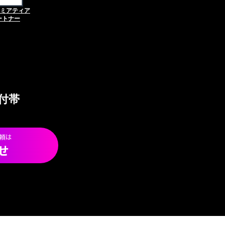
レミアティア
ートナー
付帯
頼は
せ