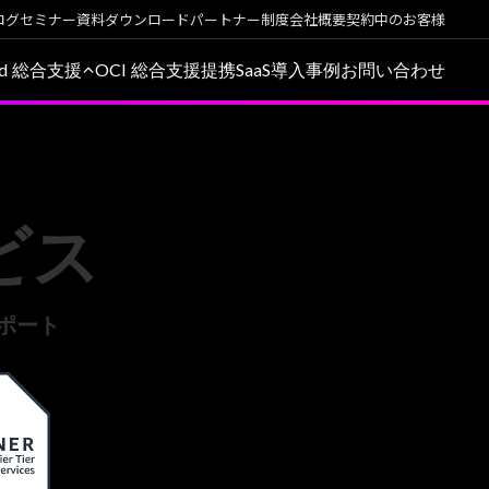
ログ
セミナー
資料ダウンロード
パートナー制度
会社概要
契約中のお客様
oud 総合支援
OCI 総合支援
提携SaaS
導入事例
お問い合わせ
ビス
ポート