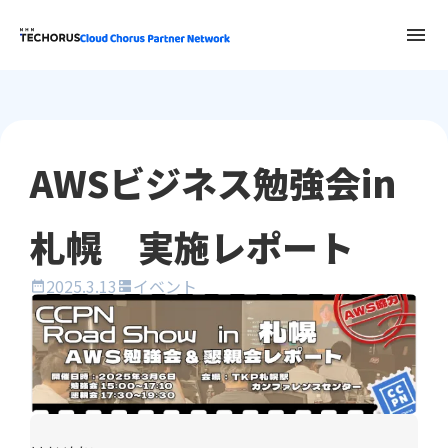
menu
AWSビジネス勉強会in
札幌 実施レポート
2025.3.13
イベント
date_range
dns