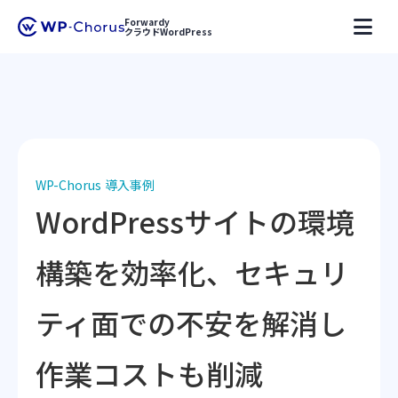
Forwardy
クラウドWordPress
Forwardy
WP-Chorus
事例
株式会社RSP
keyboard_arrow_right
keyboard_arrow_right
keyboard_arrow_right
keyboard_arrow_right
WP-Chorus 導入事例
WordPressサイトの環境
構築を効率化、セキュリ
ティ面での不安を解消し
作業コストも削減