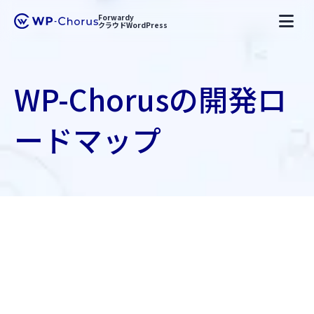
Forwardy
クラウドWordPress
WP-Chorusの開発ロ
ードマップ
Forwardy
WP-Chorus
開発ロードマップ
keyboard_arrow_right
keyboard_arrow_right
keyboard_arrow_right