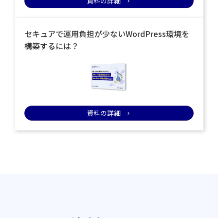
資料の詳細
keyboard_arrow_right
セキュアで運用負担が少ないWordPress環境を
構築するには？
資料の詳細
keyboard_arrow_right