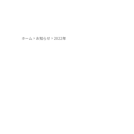
ホーム
お知らせ
2022年
keyboard_arrow_right
keyboard_arrow_right