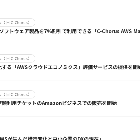
us（旧 C-Chorus）
aaS/ソフトウェア製品を7%割引で利用できる「C-Chorus AWS 
us（旧 C-Chorus）
視化する「AWSクラウドエコノミクス」評価サービスの提供を開
us（旧 C-Chorus）
定額利用チケットのAmazonビジネスでの販売を開始
事掲載「AWSが生んだ構造変化と中小企業のDXの現在」