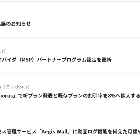
2 出展のお知らせ
rus）
プロバイダ（MSP）パートナープログラム認定を更新
us（旧 C-Chorus）
Chorus」で新プラン発表と既存プランの割引率を8%へ拡大
セス管理サービス「Aegis Wall」に動画ログ機能を備えた