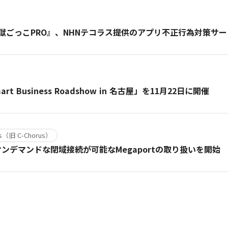
っこPRO』、NHNテコラス提供のアプリ不正行為対策サービス「
 Business Roadshow in 名古屋」を11月22日に開催
us（旧 C-Chorus）
ンデマンドな閉域接続が可能なMegaportの取り扱いを開始
す