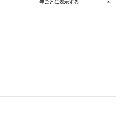
arrow_drop_up
年ごとに表示する