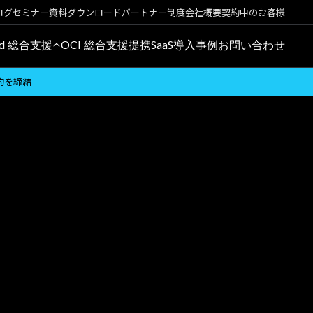
ログ
セミナー
資料ダウンロード
パートナー制度
会社概要
契約中のお客様
oud 総合支援
OCI 総合支援
提携SaaS
導入事例
お問い合わせ
ー契約を締結