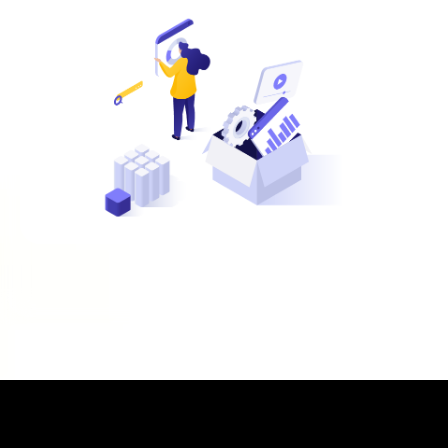
Cloud Chorus（旧 C-Chorus）
提携SaaS
WafCharm
keyboard_arrow_right
keyboard_arrow_right
keyboard_arrow_right