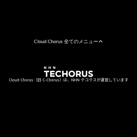
Cloud Chorus 全てのメニュー
AWS 総合支援
AWS請求代行サービス
8%割引・10％割引・個別割引プラン
Cloud Chorus（旧 C-Chorus）は、NHN テコラスが運営しています
統合管理プラン
定額チケットプラン（教育・公共機関向け）
エンタープライズプラン
利用約款
資金決済法
商標について
個人情報保護方針
直接契約プラン
情報セキュリティポリシー
ISMS認証
責任あるAI活用ポリシー
AWSのマネージドサービス
AWSの監視・運用代行サービス