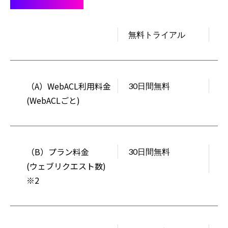
⽉額料⾦A+B+C
無料トライアル
ビ
（A）WebACL利⽤料⾦
30⽇間無料
1
(WebACLごと)
（B）プラン料⾦
30⽇間無料
1
(ウェブリクエスト数)
(
※2