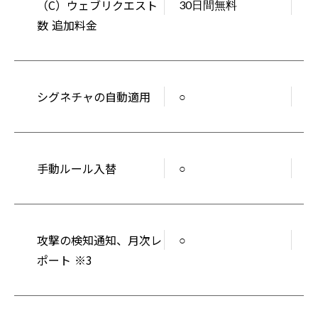
（C）ウェブリクエスト
30⽇間無料
9
数 追加料⾦
シグネチャの⾃動適⽤
○
○
手動ルール入替
○
○
攻撃の検知通知、月次レ
○
○
ポート ※3