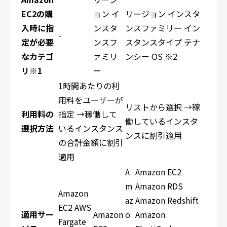
EC2の購
ョン イ
リージョン インスタ
入時に指
ンスタ
ンスファミリー イン
-
定が必要
ンスフ
スタンスタイプ テナ
なカテゴ
ァミリ
ンシー OS ※2
リ※1
ー
1時間あたりの利
用料をユーザーが
リストから選択 →稼
利用料の
指定 →稼働して
働しているインスタ
選択方法
いるインスタンス
ンスに割引適用
の合計金額に割引
適用
A
Amazon EC2
m
Amazon RDS
Amazon
az
Amazon Redshift
EC2 AWS
適用サー
Amazon
o
Amazon
Fargate