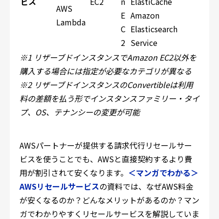
ビス
EC2
n
ElastiCache
AWS
E
Amazon
Lambda
C
Elasticsearch
2
Service
※1 リザーブドインスタンスでAmazon EC2以外を
購入する場合には指定が必要なカテゴリが異なる
※2 リザーブドインスタンスのConvertibleは利用
料の差額を払う形でインスタンスファミリー・タイ
プ、OS、テナンシーの変更が可能
AWSパートナーが提供する請求代行リセールサー
ビスを使うことでも、AWSと直接契約するより費
用が割引されて安くなります。
＜マンガでわかる＞
AWSリセールサービス
の資料では、なぜAWS料金
が安くなるのか？どんなメリットがあるのか？マン
ガでわかりやすくリセールサービスを解説していま