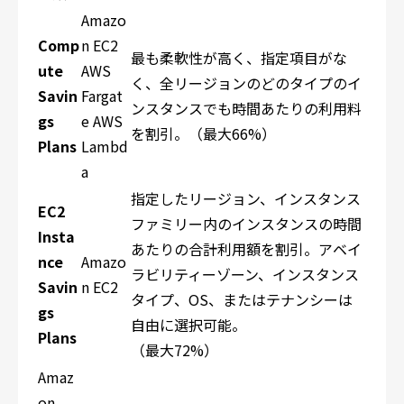
Amazo
Comp
n EC2
最も柔軟性が高く、指定項目がな
ute
AWS
く、全リージョンのどのタイプのイ
Savin
Fargat
ンスタンスでも時間あたりの利用料
gs
e AWS
を割引。（最大66%）
Plans
Lambd
a
指定したリージョン、インスタンス
EC2
ファミリー内のインスタンスの時間
Insta
あたりの合計利用額を割引。アベイ
nce
Amazo
ラビリティーゾーン、インスタンス
Savin
n EC2
タイプ、OS、またはテナンシーは
gs
自由に選択可能。
Plans
（最大72%）
Amaz
on