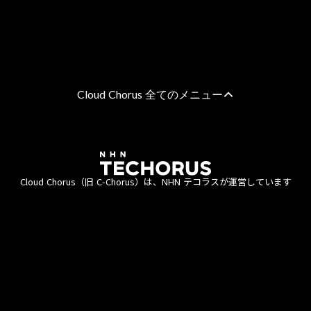
Cloud Chorus 全てのメニュー
AWS 総合支援
AWS請求代行サービス
8%割引・10％割引・個別割引プラン
Cloud Chorus（旧 C-Chorus）は、NHN テコラスが運営しています
統合管理プラン
定額チケットプラン（教育・公共機関向け）
エンタープライズプラン
利用約款
資金決済法
商標について
個人情報保護方針
直接契約プラン
情報セキュリティポリシー
ISMS認証
責任あるAI活用ポリシー
AWSのマネージドサービス
AWSの監視・運用代行サービス