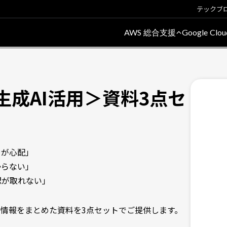
テックブ
AWS 総合支援
Google Cl
生成AI活用＞資料3点セ
クが心配」
からない」
認が取れない」
き情報をまとめた資料を3点セットでご提供します。