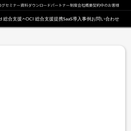
ログ
セミナー
資料ダウンロード
パートナー制度
会社概要
契約中のお客様
oud 総合支援
OCI 総合支援
提携SaaS
導入事例
お問い合わせ