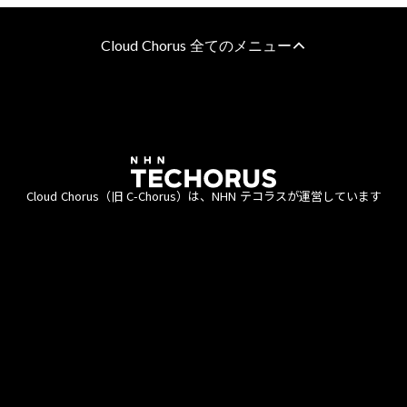
Cloud Chorus 全てのメニュー
AWS Marketplace CPPO/プ
特定分野・課題別 活用支援
ライベートオファー
ガバメントクラウド運用管理
得意分野
支援
Cloud Chorus（旧 C-Chorus）は、NHN テコラスが運営しています
ゲーム・アプリ開発企業
クラウド型コンタクトセンタ
中堅・中小企業
ー導入支援
教育・公共機関
VMware移行ソリューション
スタートアップ企業
SaaSビジネス支援サービス
アプリケーションのクラウド
最適化支援
モバイルアプリ向けチート対
利用約款
資金決済法
商標について
個人情
策ツール
データ分析スターターパック