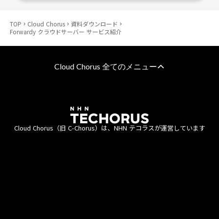
TOP
Cloud Chorus
資料ダウンロード
keyboard_arrow_right
keyboard_arrow_right
keyboard_arrow_right
Forwardy クラウドサーバー サービス紹介
Cloud Chorus 全てのメニュー
AWS 総合支援
AWS請求代行サービス
8%割引・10％割引・個別割引プラン
Cloud Chorus（旧 C-Chorus）は、NHN テコラスが運営しています
統合管理プラン
定額チケットプラン（教育・公共機関向け）
エンタープライズプラン
利用約款
資金決済法
商標について
個人情報保護方針
直接契約プラン
情報セキュリティポリシー
ISMS認証
責任あるAI活用ポリシー
AWSのマネージドサービス
AWSの監視・運用代行サービス