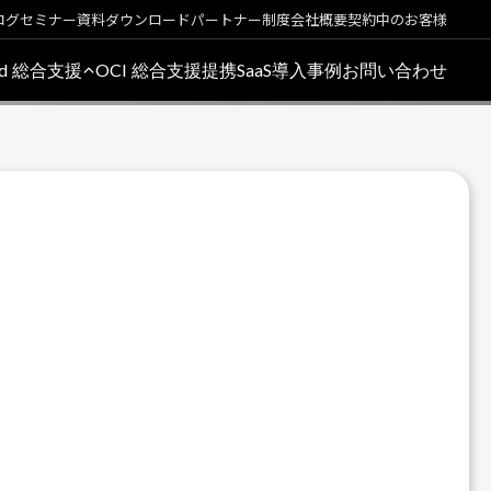
ログ
セミナー
資料ダウンロード
パートナー制度
会社概要
契約中のお客様
oud 総合支援
OCI 総合支援
提携SaaS
導入事例
お問い合わせ