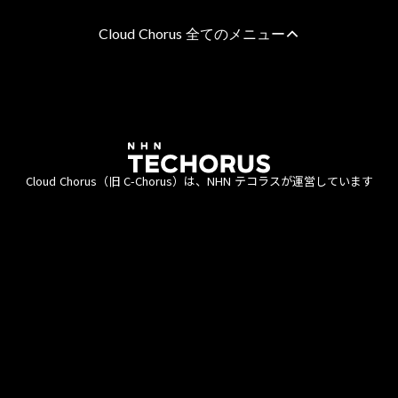
Cloud Chorus 全てのメニュー
AWS Marketplace CPPO/プ
特定分野・課題別 活用支援
ライベートオファー
ガバメントクラウド運用管理
得意分野
支援
Cloud Chorus（旧 C-Chorus）は、NHN テコラスが運営しています
ゲーム・アプリ開発企業
クラウド型コンタクトセンタ
中堅・中小企業
ー導入支援
教育・公共機関
VMware移行ソリューション
スタートアップ企業
SaaSビジネス支援サービス
アプリケーションのクラウド
最適化支援
モバイルアプリ向けチート対
利用約款
資金決済法
商標について
個人情
策ツール
データ分析スターターパック