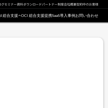
ログ
セミナー
資料ダウンロード
パートナー制度
会社概要
契約中のお客様
oud 総合支援
OCI 総合支援
提携SaaS
導入事例
お問い合わせ