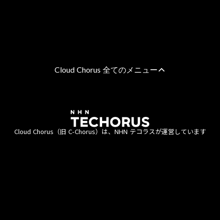
Cloud Chorus 全てのメニュー
AWS 総合支援
AWS請求代行サービス
8%割引・10％割引・個別割引プラン
Cloud Chorus（旧 C-Chorus）は、NHN テコラスが運営しています
統合管理プラン
定額チケットプラン（教育・公共機関向け）
エンタープライズプラン
利用約款
資金決済法
商標について
個人情報保護方針
直接契約プラン
情報セキュリティポリシー
ISMS認証
責任あるAI活用ポリシー
AWSのマネージドサービス
AWSの監視・運用代行サービス