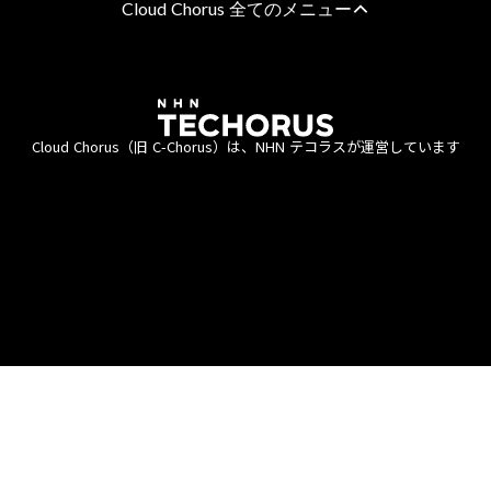
Cloud Chorus 全てのメニュー
AWS 総合支援
AWS請求代行サービス
8%割引・10％割引・個別割引プラン
Cloud Chorus（旧 C-Chorus）は、NHN テコラスが運営しています
統合管理プラン
定額チケットプラン（教育・公共機関向け）
エンタープライズプラン
利用約款
資金決済法
商標について
個人情報保護方針
直接契約プラン
情報セキュリティポリシー
ISMS認証
責任あるAI活用ポリシー
AWSのマネージドサービス
AWSの監視・運用代行サービス
AWSのエンジニア技術・作業支援
AWS導入支援
AWS移行支援
AWSの稼働状況 診断・監査
AWS移行のTCO削減効果レポート