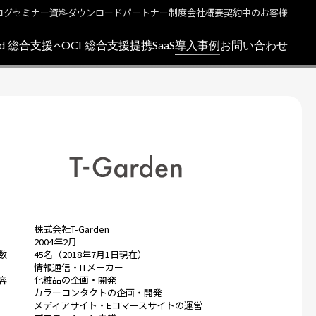
ログ
セミナー
資料ダウンロード
パートナー制度
会社概要
契約中のお客様
oud 総合支援
OCI 総合支援
提携SaaS
導入事例
お問い合わせ
株式会社T-Garden
2004年2月
数
45名（2018年7月1日現在）
情報通信・IT
メーカー
容
化粧品の企画・開発
カラーコンタクトの企画・開発
メディアサイト・Eコマースサイトの運営