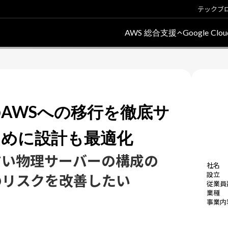
テックブ
AWS 総合支援
Google Cl
AWSへの移行を徹底サ
ために設計も最適化
すい物理サーバーの構成の
社名
設立
のリスクを改善したい
従業員
業種
事業内