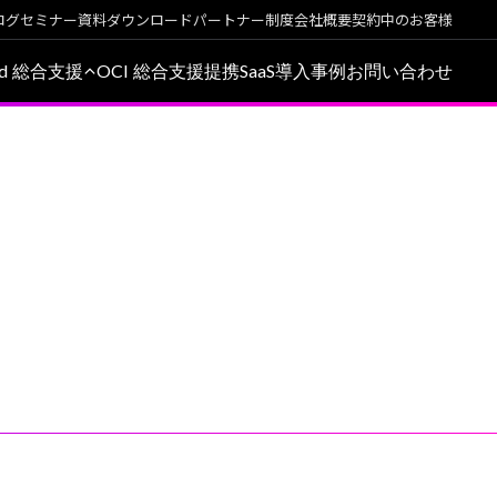
ログ
セミナー
資料ダウンロード
パートナー制度
会社概要
契約中のお客様
oud 総合支援
OCI 総合支援
提携SaaS
導入事例
お問い合わせ